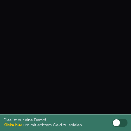
Dies ist nur eine Demo!
Klicke hier
um mit echtem Geld zu spielen.