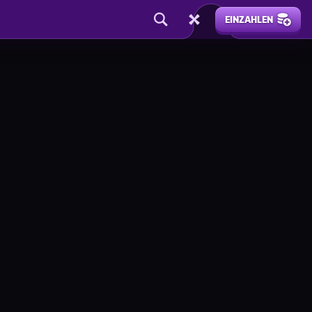
EINZAHLEN