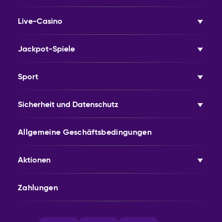
Live-Casino
Jackpot-Spiele
Sport
Sicherheit und Datenschutz
Allgemeine Geschäftsbedingungen
Aktionen
Zahlungen