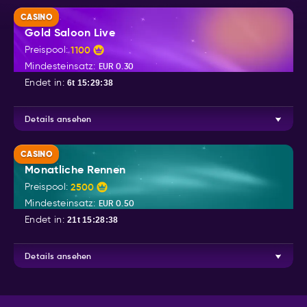
CASINO
Gold Saloon Live
Preispool:
1100
Mindesteinsatz:
EUR 0.30
Endet in:
6t 15:29:38
Details ansehen
CASINO
Monatliche Rennen
Preispool:
2500
Mindesteinsatz:
EUR 0.50
Endet in:
21t 15:28:38
Details ansehen