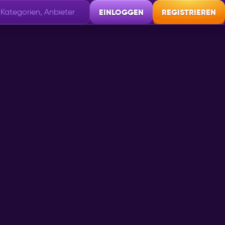
EINLOGGEN
REGISTRIEREN
, Kategorien, Anbieter