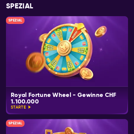
SPEZIAL
SPEZIAL
Royal Fortune Wheel - Gewinne CHF
1.100.000
STARTE
SPEZIAL