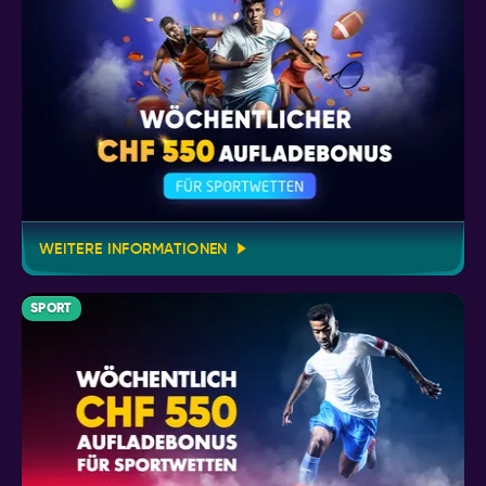
WEITERE INFORMATIONEN
SPORT