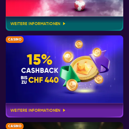
WEITERE INFORMATIONEN
CASINO
WEITERE INFORMATIONEN
CASINO