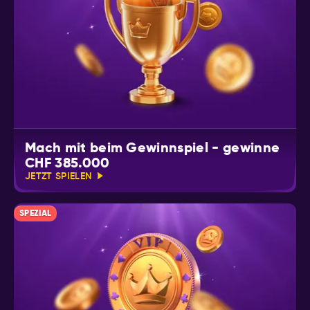
Mach mit beim Gewinnspiel - gewinne
CHF 385.000
JETZT SPIELEN
SPEZIAL