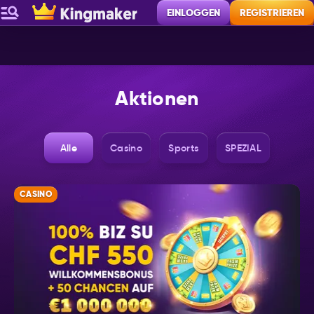
EINLOGGEN
REGISTRIEREN
Aktionen
Alle
Casino
Sports
SPEZIAL
CASINO