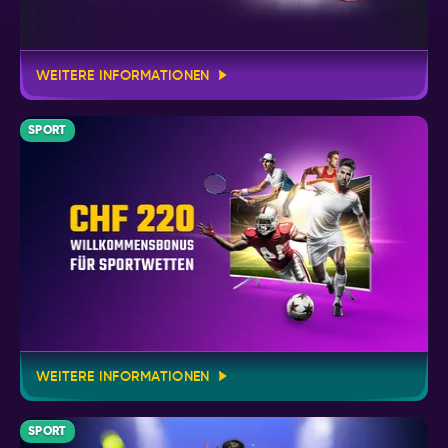
WEITERE INFORMATIONEN
SPORT
WEITERE INFORMATIONEN
SPORT