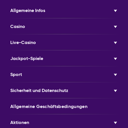
League of Legends und Counterstrike.
Doch bevor du dich ins Casino oder zu den Sportwetten begibst,
Allgemeine Infos
werfen wir einen Blick auf die fantastischen Aktionen, die du bei einer
Einzahlung in Anspruch nehmen kannst, wie Cashbacks,
Gratiswetten, Freispiele, Turniereinladungen und Jackpots. Setz dir
Casino
die Krone des Wettangebots im Kingmaker Casino und Sportwetten
auf!
Live-Casino
Erhalte eine Truhe voller Casino Boni
Finde dein Wettangebot bei Kingmaker! Es geht nicht nur darum, ein
Wettangebot und neue Spiele zu finden. Wir wollen den Spielern
Jackpot-Spiele
helfen, weiter und schneller zu kommen und größer zu werden, indem
wir sie mit großen Boni und Turniereinladungen unterstützen.
Spieler können sich zum VIP-Status hocharbeiten und erhalten dann
Sport
noch mehr Privilegien wie Zugang zu exklusiven Spielen, höhere
Abhebungs-Limits und einen persönlichen VIP-Manager. Wenn du
dich entschieden hast, dass dies der richtige Ort für dich ist, wähle
Sicherheit und Datenschutz
einen Bonus, registriere dich und fange an zu gewinnen. Bei deiner
ersten Einzahlung wirst du aufgefordert, einen Bonus zu wählen: -
Willkommensbonus - Tätige deine erste Einzahlung im Casino und
Allgemeine Geschäftsbedingungen
erhalte einen Willkommensbonus von bis zu 500 €. Zahle mehr als
20 € ein und erhalte diesen 100%igen Bonus - plus 25 Jackpot
Freispiele.
Aktionen
Live Cashback - Spieler, die an Spielen im Live Casino teilnehmen,
können 25 % ihrer Verluste im Wert von bis zu 200 € zurückfordern.