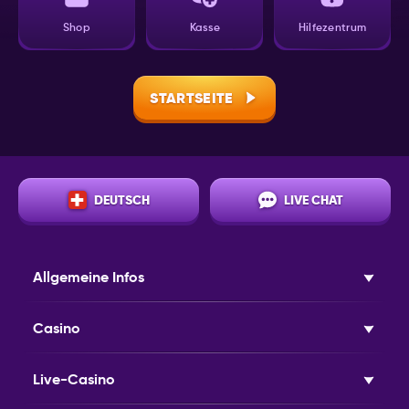
Shop
Kasse
Hilfezentrum
STARTSEITE
DEUTSCH
LIVE CHAT
Allgemeine Infos
Casino
Live-Casino