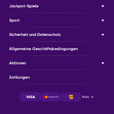
Jackpot-Spiele
Sport
Sicherheit und Datenschutz
Allgemeine Geschäftsbedingungen
Aktionen
Zahlungen
Mehr